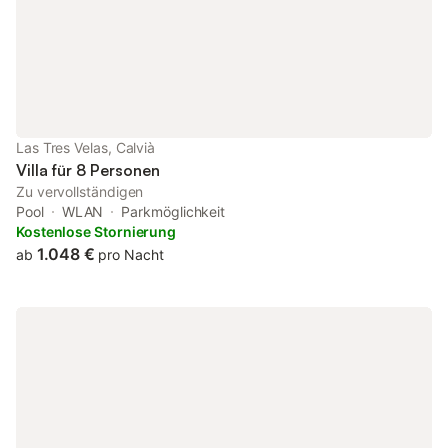
Kaffeemaschine, Spülmaschine und Wasserkocher ermöglicht
es Ihnen, nach Herzenslust zu kochen und dabei die
Selbstständigkeit Ihres Aufenthalts zu genießen. Für
zusätzlichen Komfort sorgt die Klimaanlage im gesamten Haus.
Der Außenbereich des Hauses lädt zum Verweilen ein. Eine
geräumige Terrasse, umgeben von einem hundesicheren Zaun,
macht dieses Haus zum idealen Ort für Ruhe und Entspannung
im Freien. Der Garten zur alleinigen Nutzung bietet ausreichend
Las Tres Velas, Calvià
Raum, um die sonnigen Tage Mallorcas in privater Atmosphäre
Villa für 8 Personen
zu genießen. Gelegen in der ruhigen Umgebung nahe
Zu vervollständigen
Pool
WLAN
Parkmöglichkeit
Kostenlose Stornierung
1.048 €
ab
pro Nacht