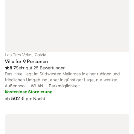
Las Tres Velas, Calvià
Villa für 9 Personen
8.7
Sehr gut
⋅
25 Bewertungen
Das Hotel liegt im Südwesten Mallorcas in einer ruhigen und
friedlichen Umgebung, aber in günstiger Lage, nur wenige
Gehminuten vom Strand, Golfplatz, Bars, Clubs und Restaurants
Außenpool
WLAN
Parkmöglichkeit
entfernt. Die Villa wurde mit außergewöhnlichem Standard bis
Kostenlose Stornierung
ins kleinste Detail eingerichtet und verfügt über einen eigenen
502 €
ab
pro Nacht
subtropischen Garten mit einem exotischen Pool. Dies ist eine
gefragte Villa für Familien und Golfer oder für alle, die einen
Luxusurlaub suchen. Schlafzimmer 1 mit Queensize-Bett.
Schlafzimmer 2 mit Doppelbett. Schlafzimmer 3 mit zwei
Einzelbetten. Schlafzimmer 4 mit Etagenbett. Es gibt auch 2
zusätzliche Klappbetten. En-suite zu Schlafzimmer 1 mit großer