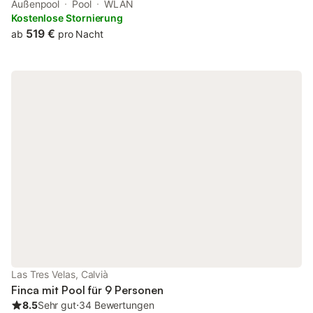
Toro. It is situated 600 metres from Es Toro Beach and features
Außenpool
Pool
WLAN
a tour desk.
Kostenlose Stornierung
519 €
ab
pro Nacht
Las Tres Velas, Calvià
Finca mit Pool für 9 Personen
8.5
Sehr gut
⋅
34 Bewertungen