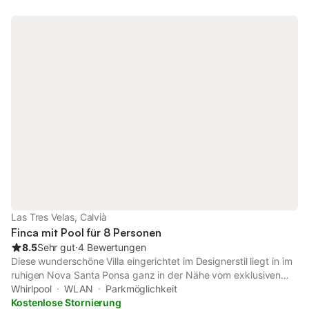
und Menschen, die Ruhe, ohne auf das Freizeithaus. Das
Anwesen befindet sich 2 km Golf Santa Ponsa, 100 m vom Meer
und 500 m vom Strand entfernt.
Las Tres Velas, Calvià
Finca mit Pool für 8 Personen
8.5
Sehr gut
⋅
4 Bewertungen
Diese wunderschöne Villa eingerichtet im Designerstil liegt in im
ruhigen Nova Santa Ponsa ganz in der Nähe vom exklusiven
Yachthafen Port Adriano und vom Golfplatz II. Der von Philippe
Whirlpool
WLAN
Parkmöglichkeit
Starck in außergewöhnlichem Design entworfenen Hafen ist
Kostenlose Stornierung