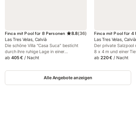
Finca mit Pool für 8 Personen
8.8
(
36
)
Finca mit Pool für 4
Las Tres Velas, Calvià
Las Tres Velas, Calvià
Die schöne Villa "Casa Suca" besticht
Der private Salzpool 
durch ihre ruhige Lage in einer
8 x 4 m und einer Tie
Wohngegend in Santa Ponsa, auf der
ab
405 €
/
Nacht
ist von einer Terrasse
ab
220 €
/
Nacht
schönen Insel Mallorca, und beeindruckt
Liegestühlen umgeben
durch ihren schönen Außenbereich und
gute Wetter genießen
ihre hervorragende Lage in unmittelbarer
Stock lädt eine groß
Alle Angebote anzeigen
Nähe zum Meer. Die 282m2 große Villa
Träumen in einer kar
besteht aus einem Wohnzimmer, einer gut
ein, vielleicht in Begl
ausgestatteten Küche mit Geschirrspüler,
Cocktails. Sie ist so 
4 Schlafzimmern (2 mit je 2 Einzelbetten,
mit Ihrer Familie im F
2 mit Doppelbetten), sowie 3 Bädern und
können. Das Gebäude 
bietet somit Platz für 8 Personen. Zur
Jetzt anmelden und bis zu 10% bei
und befindet sich im D
Anmelden
Ausstattung gehören außerdem WLAN,
vielen Unterkünften sparen.
freundliche Wohnzim
Klimaanlage und ein Fernseher. Auf
hier werden die Aben
Anfrage können auch ein Babybett und
Familie eine wahre F