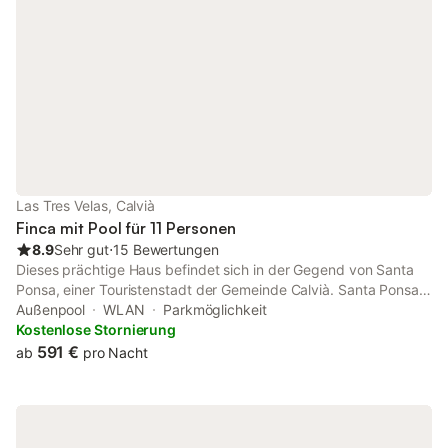
Bootsfahrer die Häfen Adriano und Nautico genießen, die nur
ein paar Minuten Fahrzeit entfernt sind. Die verschiedenen
Terrassen mit Sofas und Esstisch geben Ihnen die Möglichkeit
die beeindruckenden Sonnenuntergänge und den beliebten
Lebensstil draußen in dieser exklusiven Gegend von Mallorca zu
genießen. Wir befinden uns nur 5 Minuten mit dem Auto von den
Stränden entfernt, von Restaurants, dem Hafen, dem
Nachtleben und 15 Minuten von Palmas Stadtzentrum.
Las Tres Velas, Calvià
Finca mit Pool für 11 Personen
8.9
Sehr gut
⋅
15 Bewertungen
Dieses prächtige Haus befindet sich in der Gegend von Santa
Ponsa, einer Touristenstadt der Gemeinde Calvià. Santa Ponsa
bietet erstklassige touristische Dienstleistungen: Geschäfte,
Außenpool
WLAN
Parkmöglichkeit
Bars, Nachtclubs und Restaurants. Es ist ein sehr international
Kostenlose Stornierung
anerkannter Ort. Casa Padrino hat 240 Quadratmeter, einen
591 €
ab
pro Nacht
spektakulären Außenbereich mit einem ovalen Pool und einen
sehr bequemen Zugang mit Stufen, einen großen Bereich zum
Sonnenbaden in Hängematten und auch zum Abkühlen mit
einem Außendusche und wenn Sie sich von der Hitze erholen