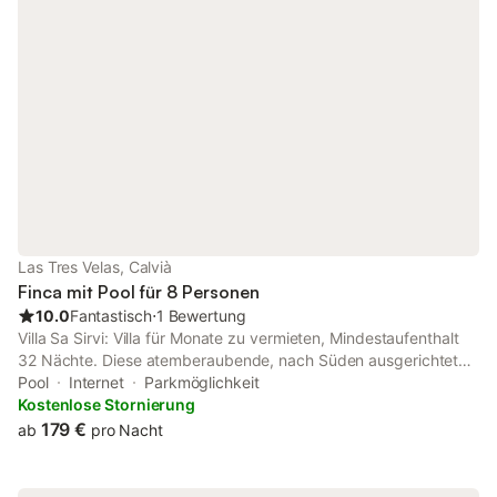
Las Tres Velas, Calvià
Finca mit Pool für 8 Personen
10.0
Fantastisch
⋅
1 Bewertung
Villa Sa Sirvi: Villa für Monate zu vermieten, Mindestaufenthalt
32 Nächte. Diese atemberaubende, nach Süden ausgerichtete
Villa befindet sich in der begehrten Gegend von Nova Santa
Pool
Internet
Parkmöglichkeit
Ponsa auf Mallorca. Das Anwesen verfügt über ein großzügiges
Kostenlose Stornierung
900 Quadratmeter großes Grundstück, das dem Eigentümer
179 €
ab
pro Nacht
viel Platz im Freien und Privatsphäre bietet.Im Inneren verfügt
die Villa über vier große Schlafzimmer und drei moderne
Badezimmer und bietet einen komfortablen Wohnraum für eine