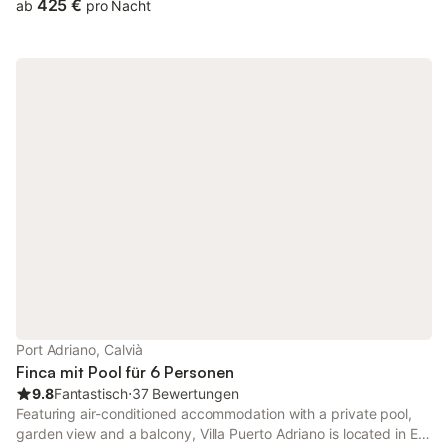
Garten bieten Ruhe und Erholung. Gästen steht die gesamte
425 €
ab
pro Nacht
untere Wohneinheit exklusiv zur Verfügung. Der Pool wird mit
einer weiteren Wohneinheit geteilt, wobei die Privatsphäre
jederzeit gewahrt bleibt. Platz für bis zu vier Gäste. Strände,
Restaurants und Palma sind gut erreichbar.
Port Adriano, Calvià
Finca mit Pool für 6 Personen
9.8
Fantastisch
⋅
37 Bewertungen
Featuring air-conditioned accommodation with a private pool,
garden view and a balcony, Villa Puerto Adriano is located in El