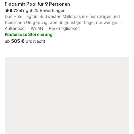
Finca mit Pool für 9 Personen
8.7
Sehr gut
⋅
25 Bewertungen
Das Hotel liegt im Südwesten Mallorcas in einer ruhigen und
friedlichen Umgebung, aber in günstiger Lage, nur wenige
Gehminuten vom Strand, Golfplatz, Bars, Clubs und Restaurants
Außenpool
WLAN
Parkmöglichkeit
entfernt. Die Villa wurde mit außergewöhnlichem Standard bis
Kostenlose Stornierung
ins kleinste Detail eingerichtet und verfügt über einen eigenen
505 €
ab
pro Nacht
subtropischen Garten mit einem exotischen Pool. Dies ist eine
gefragte Villa für Familien und Golfer oder für alle, die einen
Luxusurlaub suchen. Schlafzimmer 1 mit Queensize-Bett.
Schlafzimmer 2 mit Doppelbett. Schlafzimmer 3 mit zwei
Einzelbetten. Schlafzimmer 4 mit Etagenbett. Es gibt auch 2
zusätzliche Klappbetten. En-suite zu Schlafzimmer 1 mit großer
gefliester begehbarer Dusche, Doppelwaschbecken und WC.
Das Familienbadezimmer verfügt über eine ebenerdige Dusche,
ein Doppelwaschbecken und ein WC, das komplett gefliest ist.
Es gibt auch eine Dusche, Waschbecken und WC am Pool.
Herd, Kochfeld, Kühlschrank, Geschirrspüler, Mikrowelle,
Wasserkocher. Alle Utensilien, Teller, Gläser usw. wurden von
Hand ausgewählt, um die Villa zu ergänzen. Großer Wohn- /
Essbereich mit einem Esstisch für 8 Personen. Sofa´s und Stühle
zum Wohnbereich. Großer HD-LCD-Fernseher mit Himmel. DVD