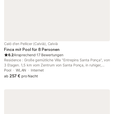
Veranstalten Sie stimmungsvolle Grillabende und genießen Sie
laue Sommernächte bei Wein und Kerzenschein. Sonnen Sie sich
am familienfreundlichen Sandstrand von Santa Ponça und
genießen Sie das mondäne Ambiente im Hafen von Andratx.
Machen Sie einen Ausflug in die Inselhauptstadt Palma und
bewundern Sie den Panoramablick auf die Bucht vom Castell de
Bellver. Unternehmen Sie Wanderungen durch das UNESCO-
Weltkulturerbe Serra de Tramuntana und tauchen Sie ins
mediterrane Nachtleben ein. Hinweis: Diese Unterkunft wird von
Caló d'en Pellicer (Calvià), Calvià
einem privaten Eigentümer verwaltet, nicht von einem
Finca mit Pool für 8 Personen
Unternehmen oder einem Händler. Das bedeutet, dass das EU-
6.2
Ansprechend
⋅
17 Bewertungen
Verbraucherrecht möglicherweise nicht gilt. Si
Residence : Große gemütliche Villa "Entrepins Santa Ponça", von
3 Etagen. 1,5 km vom Zentrum von Santa Ponça, in ruhiger,
sonniger Lage, 100 m vom Meer entfernt. Zur privaten Nutzung:
Pool
WLAN
Internet
Grundstück 1'200 m2 (geschlossen), Garten mit Bäumen,
257 €
ab
pro Nacht
rechteckiger Pool (5 x 10 m, Tiefe 180 cm, saisonale
Verfügbarkeit: 01.Jan. - 31.Dez.). Außendusche, Garten (120
m2), tonnnelle, pergola (25 m2), Gartenmöbel, Grill,
Schwimmbadpflege durch den Vermieter/Gartenbauer.
Infrastruktur des Hauses: Internetzugang, WIFI-Anschluss,
Klimaanlage, Waschmaschine. Treppe (10 Stufen) zum Haus.
Parkplatz (für 3 Autos) in der Nähe des Hauses auf dem Boden.