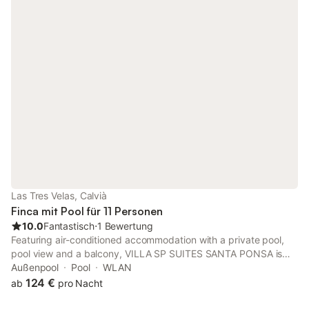
Familie oder eine Gruppe von Freunden. Das Innendesign ist
zeitgenössisch, mit klaren Linien und hochwertigen Oberflächen
und schafft ein luxuriöses Gefühl im ganzen Haus.Die
Südausrichtung der Villa sorgt dafür, dass das Anwesen den
ganzen Tag über in natürliches Licht getaucht ist und bietet
gleichzeitig einen atemberaubenden Blick auf die umliegende
Landschaft. Große Fenster und Glastüren ermöglichen ein
nahtloses Leben im Innen- und Außenbereich. Die
Wohnbereiche öffnen sich zur großzügigen Außenterrasse und
zum privaten Pool.Die Villa verfügt außerdem über eine voll
ausgestattete moderne Küche, die sich perfekt für die
Bewirtung von Gästen eignet, und ein geräumiges Wohnzimmer
mit viel Platz zum Entspannen und geselligen Beisammensein.
Es verfügt über eine Garage zum bequemen Parken.Dieses
Las Tres Velas, Calvià
außergewöhnliche Anwesen befindet sich in bester Lage in
Finca mit Pool für 11 Personen
Nova Santa Ponsa, in der Nähe einer Vielzahl von Annehmlichk
10.0
Fantastisch
⋅
1 Bewertung
Featuring air-conditioned accommodation with a private pool,
pool view and a balcony, VILLA SP SUITES SANTA PONSA is
located in Santa Ponsa. This recently renovated villa is located
Außenpool
Pool
WLAN
less than 1 km from Caló d'en Pellicer Beach and 4.
124 €
ab
pro Nacht