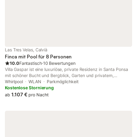
Las Tres Velas, Calvià
Finca mit Pool für 8 Personen
10.0
Fantastisch
⋅
10 Bewertungen
Villa Gaspar ist eine luxuriöse, private Residenz in Santa Ponsa
mit schöner Bucht und Bergblick, Garten und privatem,
beheiztem Swimmingpool, Minuten vom Mittelmeer entfernt. Sie
Whirlpool
WLAN
Parkmöglichkeit
stellt alles für einen perfekten Urlaub für alle zur Verfügung. Die
Kostenlose Stornierung
Villa, in einem 1000 m² großen Landschaftsgarten gelegen, ist
1.107 €
ab
pro Nacht
mit einer Kombination von spanischer Architektur und moderner
Technologie ausgezeichnet. Somit ist für einen komfortablen
Lebensstil in einer luxuriösen, geräumigen Umgebung gesorgt.
Bewundern Sie die atemberaubenden Aussichten der Bucht von
Santa Ponsa und dem Tramuntana Gebirge, während Sie neben
dem Privatpool sonnenbaden. Golfliebhaber werden die 3
Golfanlagen von Santa Ponsa zu schätzen wissen, während