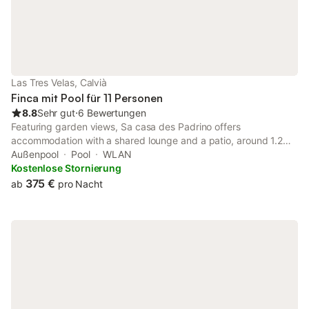
Las Tres Velas, Calvià
Finca mit Pool für 11 Personen
8.8
Sehr gut
⋅
6 Bewertungen
Featuring garden views, Sa casa des Padrino offers
accommodation with a shared lounge and a patio, around 1.2
km from Caló d'en Pellicer Beach.
Außenpool
Pool
WLAN
Kostenlose Stornierung
375 €
ab
pro Nacht