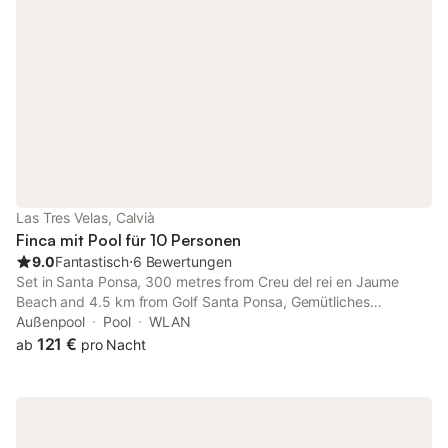
Las Tres Velas, Calvià
Finca mit Pool für 10 Personen
9.0
Fantastisch
⋅
6 Bewertungen
Set in Santa Ponsa, 300 metres from Creu del rei en Jaume
Beach and 4.5 km from Golf Santa Ponsa, Gemütliches
Ferienhaus am Club Nautico, Santa Ponça offers a shared
Außenpool
Pool
WLAN
lounge and air conditioning.
121 €
ab
pro Nacht