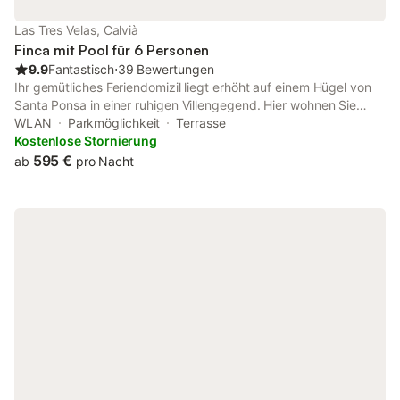
und Stereo. Hochwertige Möbel sowie Spiegel, Pflanzen und
Tische. Terrassentüren zur überdachten Terrasse und zum
Las Tres Velas, Calvià
Garten. Das Rauchen ist strengstens untersagt, das Rauchen im
Finca mit Pool für 6 Personen
Freien ist jedoch zulässig. Es g
9.9
Fantastisch
⋅
39 Bewertungen
Ihr gemütliches Feriendomizil liegt erhöht auf einem Hügel von
Santa Ponsa in einer ruhigen Villengegend. Hier wohnen Sie
traumhaft ruhig umgeben von einem gewachsenen , tropischen
WLAN
Parkmöglichkeit
Terrasse
Garten inmitten viel Grün und sind trotzdem in wenigen Minuten
Kostenlose Stornierung
am Strand, auf dem Golfplatz, im Herzen von Santa Ponsa mit
595 €
ab
pro Nacht
seinen Geschäften und Restaurants. Ideal für einen Urlaub, wo
Sie kurze Wege zu allen möglichen Urlaubsaktivitäten haben
möchten, aber abseits des Touristenrummels auch Ruhe und
Erholung genießen wollen. Sie wohnen auf einem großzügigen
Grundstück von 1.200qm, das neben dem Poolbereich und
einem schönen Gartenareal eine Vielzahl von Sitzplätzen zum
Sonnen und Entspannen rund um das Haus bietet, so dass auch
als Familie für jeden ein Rückzugsort vorhanden ist. Das Haus
selbst ist in eingeschossiger Bauweise erstellt. Das gesamte
Anwesen ist durch eine Mauer bzw. Zaun abgetrennt und hat
eine funkgesteuerte Toreinfahrt. Die Wohnfläche beträgt 160qm
und umfasst neben dem großen Wohn- und Esszimmer mit
Veranda und einer modernen Küche drei Schlafzimmer sowie