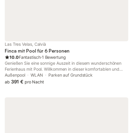
können. Von der überdachten Außenterrasse mit Blick auf den
Pool gibt es einen herrlichen Speisesaal und einen Ruhebereich,
von dem aus Sie die Sonne genießen können. Es ist ideal für
Familien oder Gruppen von Freunden. Die Unterkunft verfügt
über einen privaten Parkplatz. Vom Casa Capitán erreichen Sie
den Strand Ses Pedreretes bequem in 15 Minuten zu Fuß. Es
befindet sich in einer Entfernung von 4 km vom Santa Ponsa
Golf Club. Das Zentrum von Palma ist nur 20 km vom Haus
Las Tres Velas, Calvià
entfernt. Der Flughafen Palma de Mallorca ist etwa 30
Finca mit Pool für 6 Personen
Autominuten entfernt (32 km). Bahnhof: Intermodal
10.0
Fantastisch
⋅
1 Bewertung
Genießen Sie eine sonnige Auszeit in diesem wunderschönen
Ferienhaus mit Pool. Willkommen in dieser komfortablen und
kinderfreundlichen Urlaubsoase, in der Sie mit Ihren Liebsten
Außenpool
WLAN
Parken auf Grundstück
vom Alltag abschalten können. Nutzen Sie die helle, hochwertig
391 €
ab
pro Nacht
ausgestattete Küche, um köstliche Gerichte zuzubereiten, und
nehmen Sie am stilvoll beleuchteten Esstisch Platz. Streamen
Sie einen spannenden Film oder genießen Sie das elegante
Ambiente des Wohnzimmers bei einem geselligen Spieleabend.
Treten Sie hinaus und freuen Sie sich auf lange Sonnenstunden
im gepflegten Außenbereich. Starten Sie mit einem herrlichen
Bad im Pool in den Tag und servieren Sie sich anschließend ein
ausgiebiges Frühstück im Schatten des Sonnenschirms.