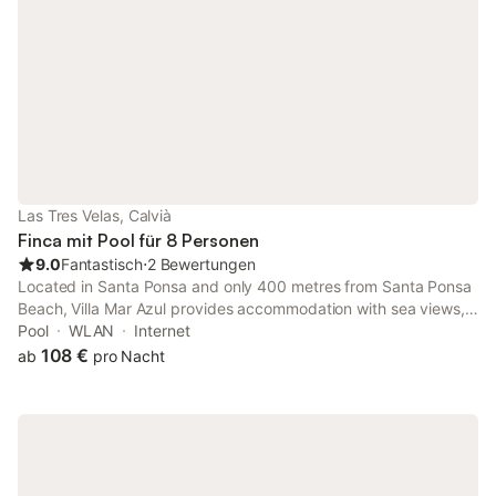
Geschäfte 1 km, Restaurant 500 m, Bushaltestelle "Caló d'en
Pellicer 1 (11086)" 600 m, Sandstrand "Es Caló d'en Pellicer"
450 m (klein), Kiesstrand 200 m, Tauchzentrum 100 m. Marina
100 m, Golfplatz (18 Löcher) 2,8 km. Sehenswürdigkeiten in der
Nähe: Palma centro 22 km, Calvià centro 9 km, Naturpark Sa
Dragonera 30 km, Playa de Santa Ponça 1.4 km. Bitte beachten
Sie: kein Aufzug. Gut für 8 Erwachsene. Der Besitzer akzeptiert
keine Jugendgruppen. Flughafen 30 km vom Haus entfernt.
Umwelt sehr empfindlich auf Lärm. Stille und gute Kleidung
erforderlich. Das Leitungswasser trinkt nicht. Kategorie und
Las Tres Velas, Calvià
Stand : Hohe Standardausstattung. Passende und komfortable
Finca mit Pool für 8 Personen
Möbel. Für Kunden, die ein hochwertiges Interieur wünschen.
9.0
Fantastisch
⋅
2 Bewertungen
Wohnung : "Entrepins Santa Ponça", villa 6 pi
Located in Santa Ponsa and only 400 metres from Santa Ponsa
Beach, Villa Mar Azul provides accommodation with sea views,
free WiFi and free private parking. Guests staying at this villa
Pool
WLAN
Internet
have access to a terrace.
108 €
ab
pro Nacht