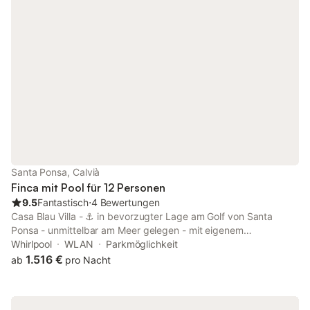
möchten, gibt es eine Außenterrasse, auf der Sie sich
entspannen oder einen Grill oder ein Abendessen am Pool
organisieren können. Der Innenbereich verfügt über ein
geräumiges Wohn- und Esszimmer mit Kamin. Die Küche ist sehr
praktisch und komplett ausgestattet und verfügt über einen
Wohnbereich auf der überdachten Terrasse, auf dem Sie gut
lesen oder sich bequem ausruhen können. Es gibt auch ein
Esszimmer mit Blick auf den Garten des Hauses. Das Haus
verfügt über 6 sehr komfortable Schlafzimmer und bietet Platz
für bis zu 12 Personen. Es verfügt über 3 Badezimmer und eine
Toilette. Zur Ausstattung gehören auch Wi-Fi, Klimaanlage und
Satellitenfernsehen. Es gibt einen privaten internen Parkplatz.
Vom Casa Padrino erreichen Sie den Strand Ses Pedreretes
Santa Ponsa, Calvià
bequem in 15 Minuten zu Fuß. Es befindet sich in einer
Finca mit Pool für 12 Personen
Entfernung von 4 km vom Santa Ponsa Golf Club. Da
9.5
Fantastisch
⋅
4 Bewertungen
Casa Blau Villa - ⚓️ in bevorzugter Lage am Golf von Santa
Ponsa - unmittelbar am Meer gelegen - mit eigenem
Meereszugang und wundervollem Ausblick über den Golf.
Whirlpool
WLAN
Parkmöglichkeit
Belegung maximal: bis 12 Personen Schlafzimmer: 6
1.516 €
ab
pro Nacht
Badezimmer ensuite: 6 Wohnfläche: ca. 350 qm Grundstück:
ca. 950 qm Mindestbuchungstage: 5, in der Hauptsaison 7
Tage Touristische Genehmigung: ET/4431 Balearen-Nummer: