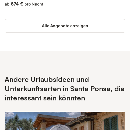
einer der modernsten Häfen im Mittelmeer – eine erstklassige
674 €
ab
pro Nacht
Basis für Superyachten. Er bietet eine große Auswahl an
Wassersportmöglichkeiten, Geschäften, Restaurants, Bars,
zahlreiche Musik- und Kulturveranstaltungen und lädt zum
Alle Angebote anzeigen
Verweilen ein. Nah gelegene Sandstrände befinden sich in ca. 2
km Entfernung. Alle namhaften Golfplätze wie z. B. Santa Ponsa,
Andratx, Poniente oder Bendinat sind maximal 3 bis 10 km
entfernt und gut zu erreichen. Auch bis zur Inselhauptstadt
Palma sind es nur gute 20 km. Sie werden sich wie zu Hause
fühlen! Diese geschmackvolle moderne und mit Liebe
eingerichtete Villa Port Adriano bietet höchsten Komfort. Sie
verfügt insgesamt über zwei Etagen. Reinkommend durch den
großen lichtdurchfluteten Flur gelangen Sie in den offen
Andere Urlaubsideen und
gestalteten Wohnbereich. Es gibt eine gemütliche Sofaecke mit
Sat-TV sowie eine Sitzgruppe, an der Sie Ihre frisch
Unterkunftsarten in Santa Ponsa, die
zubereiteten Speisen in familiärer Runde genießen können. Die
voll ausgestatte moderne Küche mit Kochinsel und Barhockern
interessant sein könnten
laden zu gemeinsamen Kochabenden ein. Außerdem befinden
sich in der unteren Etage eines der vier Schlafzimmer sowie ein
Bad und ein Haushaltsraum mit Liege, W