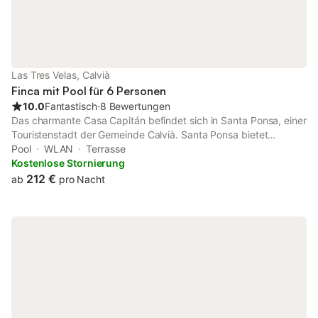
Las Tres Velas, Calvià
Finca mit Pool für 6 Personen
10.0
Fantastisch
⋅
8 Bewertungen
Das charmante Casa Capitán befindet sich in Santa Ponsa, einer
Touristenstadt der Gemeinde Calvià. Santa Ponsa bietet
erstklassige touristische Dienstleistungen: Geschäfte, Bars,
Pool
WLAN
Terrasse
Nachtclubs und Restaurants. Der Innenteil des Hauses verfügt
Kostenlose Stornierung
über ein sehr komfortables Wohn- und Esszimmer mit großen
212 €
ab
pro Nacht
Sofas, die Küche ist sehr gut ausgestattet. Es verfügt über 3
sehr geräumige Doppelzimmer mit 3 Badezimmern, die bequem
Platz für bis zu 6 Personen bieten. Das Haus verfügt auch über
WLAN, Klimaanlage, Kamin, Sat-TV und einen Wäschebereich.
Im Außenbereich mit einem wunderschönen rechteckigen Pool
können Sie auf einer der Liegen entspannen und die
fantastische Sonne des Mittelmeers genießen. Auf der
Rückseite des Pools befindet sich der Garten mit einem
Grillplatz und einem Tisch, an dem Sie essen und sich ausruhen