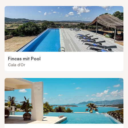
Waschmaschine, Geschirrspüler, Mikrowelle, Kühlschrank,
Herd/Kochfeld und Backofen. Draußen gibt es auch einen Grill.
Schlafzimmer Die Villa Roca Nova verfügt über 4 klimatisierte S
Fincas mit Pool
Cala d'Or