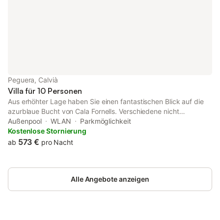
Peguera, Calvià
Villa für 10 Personen
Aus erhöhter Lage haben Sie einen fantastischen Blick auf die
azurblaue Bucht von Cala Fornells. Verschiedene nicht
einsehbare Terrassen bieten Ihnen herrliche Möglichkeiten zum
Außenpool
WLAN
Parkmöglichkeit
Entspannen, Genießen und Träumen. Das geräumige Haus hat
Kostenlose Stornierung
fünf Schlafzimmer und einen sehr schönen und wunderschönen
573 €
ab
pro Nacht
umzäunten Garten. Der Garten mit den Obstbäumen ist der
perfekte Ort zum Entspannen. Das Haus liegt 10 Gehminuten
vom Strand und von den Geschäften, Supermarkt entfernt.
Alle Angebote anzeigen