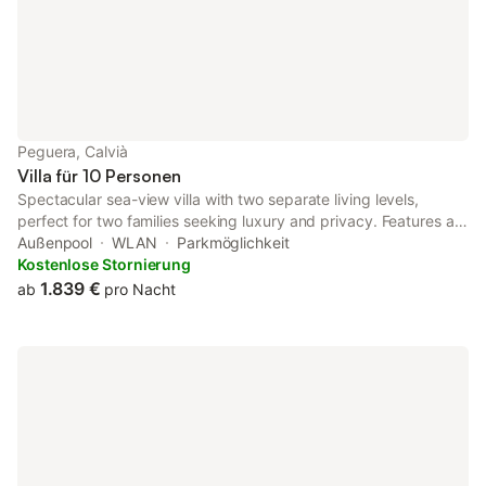
Bettwäsche ist im Preis inbegriffen. Ein
Wandermöglichkeiten 
Hinterland mit
Peguera, Calvià
Villa für 10 Personen
Spectacular sea-view villa with two separate living levels,
perfect for two families seeking luxury and privacy. Features a
stunning 15m pool with children's area, breathtaking roof
Außenpool
WLAN
Parkmöglichkeit
terrace with BBQ and panoramic ocean views, and
Kostenlose Stornierung
sophisticated modern design throughout. Just 5 minutes from
1.839 €
ab
pro Nacht
pristine beaches and world-class golf/tennis facilities. This
exceptional 10-guest retreat combines family-friendly amenities
(baby room) with high-end finishes including sauna, AC, and
underfloor heating.