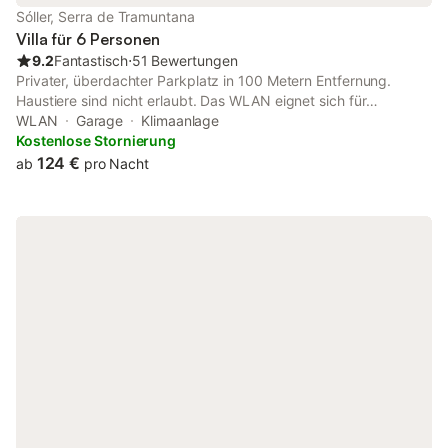
Sóller, Serra de Tramuntana
Villa für 6 Personen
9.2
Fantastisch
⋅
51 Bewertungen
Privater, überdachter Parkplatz in 100 Metern Entfernung.
Haustiere sind nicht erlaubt. Das WLAN eignet sich für
Videotelefonate. Auf dem Grundstück gibt es
WLAN
Garage
Klimaanlage
Sicherheitskameras und/oder Audiorekorder, diese bleiben
Kostenlose Stornierung
während Ihres Aufenthalts ausgeschaltet. Sóller ist eine
124 €
ab
pro Nacht
Umweltzone: Fahrzeuge mit Verbrennungsmotor dürfen das
Zentrum nicht befahren. Sie müssen mit einem Elektrofahrzeug
anreisen oder außerhalb auf ausgewiesenen Parkplätzen
parken und zu Fuß oder mit öffentlichen Verkehrsmitteln ins
Zentrum gelangen.