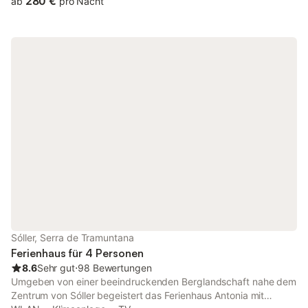
280 €
ab
pro Nacht
Küche mit Deckenventilator, schöne Fliesen und einen großen
Esstisch, ein Bad mit großzügiger Steindusche sowie 3
Schlafzimmer. Insgesamt finden bis zu 6 Personen,
einschließlich Kinder und Babys, Platz. Ein Schlafzimmer verfügt
über ein Doppelbett, die anderen über Einzelbetten. Eines der
Zimmer liegt im charmanten Dachgeschoss mit Holzbalken; bitte
beachten Sie, dass die Treppe zum Dachgeschoss für ältere
Gäste oder kleine Kinder zu steil sein kann. Zu den weiteren
Annehmlichkeiten zählen WLAN, Klimaanlage in den
Schlafzimmern, Kabel-TV, Kinderbett und Hochstuhl. Das
Dachgeschoss hat keine Klimaanlage. Im beeindruckenden
Außenbereich können Sie an der langen rustikalen Tafel
entspannen und inmitten des romantischen, grünen Gartens
speisen. Der Pool mit Liegestühlen lädt zum Erfrischen und
Genießen der privaten, natürlichen Umgebung ein. Auf dem
Grundstück laufen Hühner frei herum – ein Highlight für Kinder.
Geschäfte, Restaurants, Bars und Cafés sind weniger als 700 m
Sóller, Serra de Tramuntana
entfernt. Ein Supermarkt ist nur 2 Autominuten entfernt. Der
Ferienhaus für 4 Personen
nächste Sandstrand, Platja des Través, liegt etwa 10
8.6
Sehr gut
⋅
98 Bewertungen
Autominute
Umgeben von einer beeindruckenden Berglandschaft nahe dem
Zentrum von Sóller begeistert das Ferienhaus Antonia mit