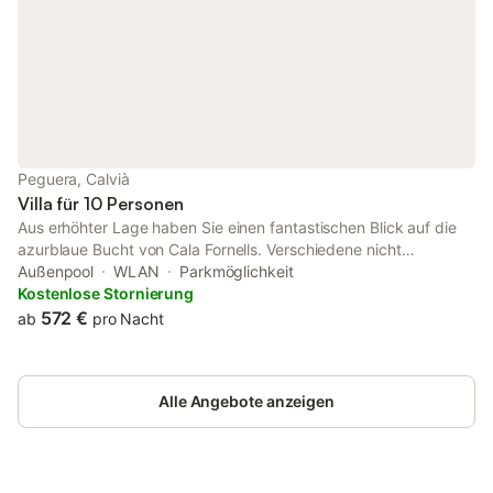
Peguera, Calvià
Villa für 10 Personen
Aus erhöhter Lage haben Sie einen fantastischen Blick auf die
azurblaue Bucht von Cala Fornells. Verschiedene nicht
einsehbare Terrassen bieten Ihnen herrliche Möglichkeiten zum
Außenpool
WLAN
Parkmöglichkeit
Entspannen, Genießen und Träumen. Das geräumige Haus hat
Kostenlose Stornierung
fünf Schlafzimmer und einen sehr schönen und wunderschönen
572 €
ab
pro Nacht
umzäunten Garten. Der Garten mit den Obstbäumen ist der
perfekte Ort zum Entspannen. Das Haus liegt 10 Gehminuten
vom Strand und von den Geschäften, Supermarkt entfernt.
Alle Angebote anzeigen