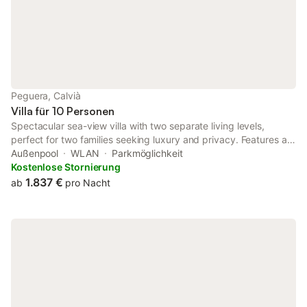
Bettwäsche ist im Preis inbegriffen. Ein
Wandermöglichkeiten 
Hinterland mit
Peguera, Calvià
Villa für 10 Personen
Spectacular sea-view villa with two separate living levels,
perfect for two families seeking luxury and privacy. Features a
stunning 15m pool with children's area, breathtaking roof
Außenpool
WLAN
Parkmöglichkeit
terrace with BBQ and panoramic ocean views, and
Kostenlose Stornierung
sophisticated modern design throughout. Just 5 minutes from
1.837 €
ab
pro Nacht
pristine beaches and world-class golf/tennis facilities. This
exceptional 10-guest retreat combines family-friendly amenities
(baby room) with high-end finishes including sauna, AC, and
underfloor heating.