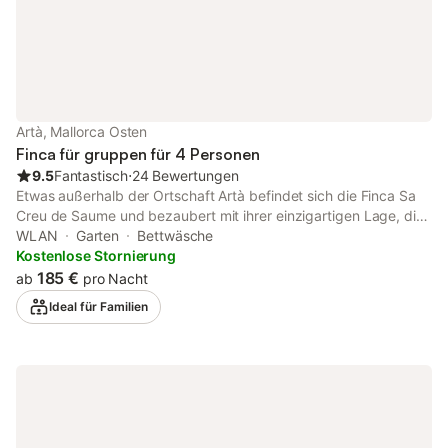
Artà, Mallorca Osten
Finca für gruppen für 4 Personen
9.5
Fantastisch
⋅
24 Bewertungen
Etwas außerhalb der Ortschaft Artà befindet sich die Finca Sa
Creu de Saume und bezaubert mit ihrer einzigartigen Lage, die
absolute Privatsphäre und einen idyllischen Familienurlaub
WLAN
Garten
Bettwäsche
verspricht. Das ländliche Ferienhaus verfügt über einen
Kostenlose Stornierung
gemütlichen Wohnraum, eine sehr gut ausgestattete Küche mit
185 €
ab
pro Nacht
einem angrenzenden Esszimmer, 2 Schlafzimmer (eins davon
Ideal für Familien
mit 3 Einzelbetten) sowie 2 Badezimmer und bietet somit Platz
für 5 Personen. Zur Ausstattung gehören außerdem WLAN,
Ventilatoren, ein Kamin, Satellitenfernsehen, Brettspiele, 2
Babybetten und 2 Kinderhochstühle. Das absolute Highlight der
Unterkunft ist der weitläufige Außenbereich, der Sie mit
mehreren Terrassen und Sitzgelegenheiten, einem Grillbereich,
einem Kinderspielplatz, einem Poolbereich sowie bequemen