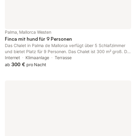
Palma, Mallorca Westen
Finca mit hund für 9 Personen
Das Chalet in Palma de Mallorca verfügt über 5 Schlafzimmer
und bietet Platz für 9 Personen. Das Chalet ist 300 m² groß. Die
Unterkunft ist mit folgenden Annehmlichkeiten ausgestattet:
Internet
Klimaanlage
Terrasse
Garten, Gartenmöbel, eingezäunter Garten, 20 m² große
300 €
ab
pro Nacht
Terrasse, Waschmaschine, Trockner, Grill, Bügeleisen, Internet
(Wi-Fi), Haartrockner, Balkon, Zentralheizung, Klimaanlage,
privater Pool, Parkplatz im Freien am selben Gebäude, 1
Fernseher. In der unabhängigen Küche mit Gasherd stehen
Ihnen ein Kühlschrank, eine Mikrowelle, ein Backofen, ein
Gefrierschrank, eine Spülmaschine, Geschirr/Besteck,
Küchenutensilien, eine Kaffeemaschine, ein Toaster, ein
Wasserkocher und eine Saftpresse zur Verfügung.