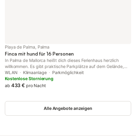
Playa de Palma, Palma
Finca mit hund für 16 Personen
In Palma de Mallorca heißt dich dieses Ferienhaus herzlich
willkommen. Es gibt praktische Parkplätze auf dem Gelände,
sodass du dein Auto entweder stehen lassen und die 12 Minuten
WLAN
Klimaanlage
Parkmöglichkeit
zu Platja de Palma laufen kannst. Oder aber du setzt dich ans
Kostenlose Stornierung
Steuer und fährst die 11 Minuten hierher: Strand von Can
433 €
ab
pro Nacht
Pastilla. Dieses Feriendomizil bietet seinen Gästen einen Grill,
einen Kamin, eine Klimaanlage und einen Schreibtisch. Versuch
doch einmal dein Glück bei einer Runde Billard oder nutz das
Alle Angebote anzeigen
Unterhaltungsangebot mit WLAN-Internetzugang und
Fernseher. Und da eine Wäscherei vorhanden ist, kannst du
Gepäck sparen, indem du etwas weniger Kleidung einpackst.