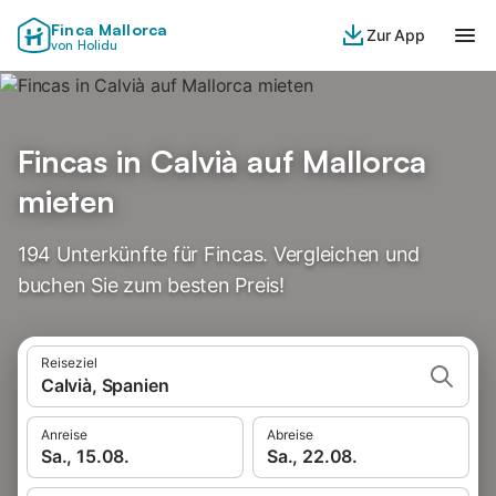
Finca Mallorca
Zur App
von Holidu
Fincas in Calvià auf Mallorca
mieten
194 Unterkünfte für Fincas. Vergleichen und
buchen Sie zum besten Preis!
Reiseziel
Calvià, Spanien
Anreise
Abreise
Sa., 15.08.
Sa., 22.08.