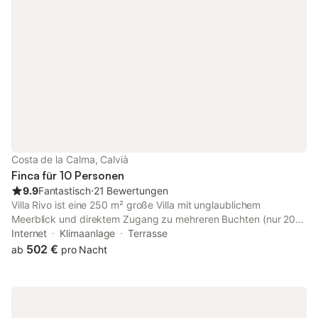
Costa de la Calma, Calvià
Finca für 10 Personen
9.9
Fantastisch
⋅
21 Bewertungen
Villa Rivo ist eine 250 m² große Villa mit unglaublichem
Meerblick und direktem Zugang zu mehreren Buchten (nur 20
Meter entfernt), gelegen an einem privilegierten Ort an der
Internet
Klimaanlage
Terrasse
Costa de la Calma. Sie verfügt über eine großzügige Terrasse
502 €
ab
pro Nacht
von ca. 75 m², wo Sie den herrlichen Ausblick genießen, unter
den Pinien entspannen und den Wellen lauschen oder mit der
Familie speisen können. Sie werden auch das Innere zu
schätzen wissen, wegen seines Komforts, seiner Funktionalität