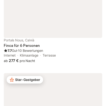
Grillplatz und einem Tisch, an dem Sie essen und sich ausruhen
können. Von der überdachten Außenterrasse mit Blick auf den
Pool gibt es einen herrlichen Speisesaal und einen Ruhebereich,
von dem aus Sie die Sonne genießen können. Es ist ideal für
Familien oder Gruppen von Freunden. Die Unterkunft verfügt
über einen privaten Parkplatz. Vom Casa Capitán erreichen Sie
den Strand Ses Pedreretes bequem in 15 Minuten zu Fuß. Es
befindet sich in einer Entfernung von 4 km vom Santa Ponsa
Golf Club. Das Zentrum von Palma ist nur 20 km vom Haus
Portals Nous, Calvià
entfernt. Der Flughafen Palma de Mallorca ist etwa 30
Finca für 6 Personen
Autominuten entfernt (32 km). Bahnhof: Intermodal
7.7
Gut
⋅
10 Bewertungen
Internet
Klimaanlage
Terrasse
277 €
ab
pro Nacht
Star-Gastgeber