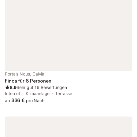
gibt ein Gäste-WC im Außenbereich. Das Grundstück ist
eingezäunt und es gibt Nachbarn. Das stilvolle Interieur des 2-
stöckigen Hauses verfügt über allen Komfort für einen perfekten
Aufenthalt. Im großen Wohn-Esszimmer mit offener Küche
werden Sie sich sofort wohlfühlen. Ausgestattet mit einem
Smart-TV und Satellitenprogrammen, gemütlichen Sofas,
großem Essplatz und Panoramafenstern, die den Blick auf die
Bucht frei lassen, ideal für gemeinsame Stunden. Im
Erdgeschoss befinden sich 2 Schlafzimmer, das erste mit einem
Doppelbett und das zweite mit einem Etagenbett, sowie ein Bad
mit Dusche. Über die Treppe gelangen Sie in die erste Etage mit
3 weiteren Schlafzimmern, alle mit je einem Doppelbett. Eines
Portals Nous, Calvià
der Zimmer hat ein en Suite Bad mit Badewanne. Es gibt ein
Finca für 8 Personen
drittes Badezimmer mit Dusche, das für alle
8.9
Sehr gut
⋅
16 Bewertungen
Internet
Klimaanlage
Terrasse
336 €
ab
pro Nacht