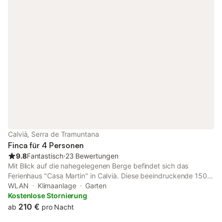
sowie eine Ökosteuer pro Person und Nacht erhoben, beides
gegen Aufpreis gemäß den Buchungsbedingungen.
Calvià, Serra de Tramuntana
Finca für 4 Personen
9.8
Fantastisch
⋅
23 Bewertungen
Mit Blick auf die nahegelegenen Berge befindet sich das
Ferienhaus "Casa Martin" in Calvià. Diese beeindruckende 150
m² große Unterkunft besteht aus einem Wohnzimmer mit einer
WLAN
Klimaanlage
Garten
Schlafcouch für 2 Personen, einer voll ausgestatteten Küche, 2
Kostenlose Stornierung
Schlafzimmern und 2 Bädern und bietet Platz für 6 Personen.
210 €
ab
pro Nacht
Zu den Annehmlichkeiten vor Ort gehören WLAN, eine