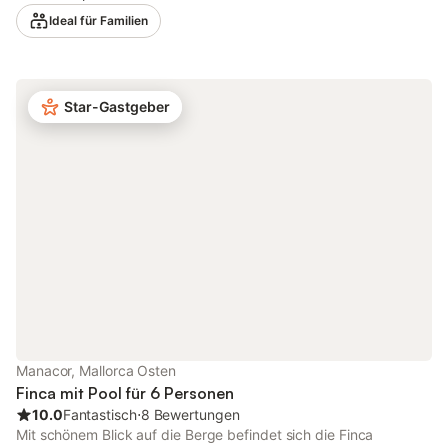
ausgestattete Badezimmer sowie ein Gäste-WC, eine komplett
Ideal für Familien
eingerichtete Küche mit Utensilien und ein helles Wohnzimmer.
Klimaanlage und Heizung sorgen in allen Räumen das ganze
Jahr über für angenehme Temperaturen. Highspeed-WLAN
(videotauglich), Satelliten-TV und eine Waschmaschine stehen
Star-Gastgeber
Ihnen zur Verfügung. Draußen erwartet Sie ein privater,
umzäunter Garten mit Außenpool, Sonnenterrasse, Grill,
Außendusche und Balkon – perfekt für lange Sommerabende
unter dem mallorquinischen Himmel. Kostenlose Parkplätze
finden Sie in der Nähe auf der Straße. Für Familien gibt es ein
Babybett und einen Hochstuhl. Bettwäsche und Handtücher
werden bereitgestellt. Gut erzogene kleine und mittelgroße
Haustiere sind willkommen. Manacor liegt ideal im Osten
Mallorcas, nur eine kurze Fahrt von den Stränden Porto Cristo
und Cala Millor sowie den berühmten Coves del Drach entfernt.
Ein perfekter Ausgangspunkt, um die Insel zu erkunden. Bitte
beachten Sie: Rauchen und Veranstaltungen sind nicht
gestattet.
Manacor, Mallorca Osten
Finca mit Pool für 6 Personen
10.0
Fantastisch
⋅
8 Bewertungen
Mit schönem Blick auf die Berge befindet sich die Finca