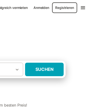
olgreich vermieten
Anmelden
Registrieren
SUCHEN
·
allorca
Fincas für lange Reisen Santanyí
m besten Preis!