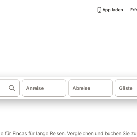
App laden
Erf
eisen in Santanyí
Anreise
Abreise
Gäste
Fincas auf M
e für Fincas für lange Reisen. Vergleichen und buchen Sie zu