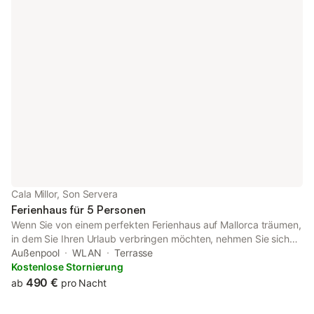
und kalt). Ein zusätzlicher Balkon von 10 m² ist ideal zum Essen
mit Meerblick oder zum Entspannen und Genießen der Natur.
Von Ihrem Schlafzimmer aus können Sie unvergessliche
Sonnenaufgänge genießen und mit dem Meerrauschen
einschlafen.
Cala Millor, Son Servera
Ferienhaus für 5 Personen
Wenn Sie von einem perfekten Ferienhaus auf Mallorca träumen,
in dem Sie Ihren Urlaub verbringen möchten, nehmen Sie sich
die Zeit, „Casa Vindobona“ bei uns kennenzulernen. Die
Außenpool
WLAN
Terrasse
elegante Villa am Stadtrand von Cala Millor zeichnet sich durch
Kostenlose Stornierung
einen wunderschön angelegten Garten mit mediterranem Flair
490 €
ab
pro Nacht
aus. Genießen Sie ein entspanntes Urlaubsgefühl auf dem
uneinsehbaren Privatgrundstück voller üppiger Pflanzen, das